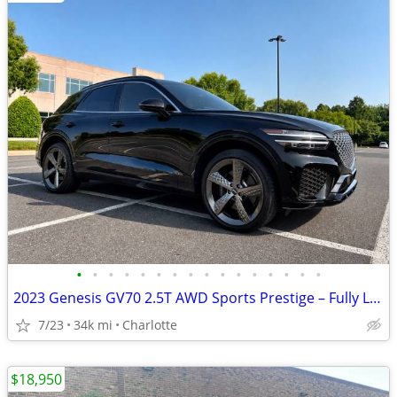
•
•
•
•
•
•
•
•
•
•
•
•
•
•
•
•
2023 Genesis GV70 2.5T AWD Sports Prestige – Fully Loaded – Only 34k Miles
7/23
34k mi
Charlotte
$18,950