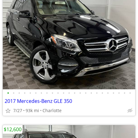
•
•
•
•
•
•
•
•
•
•
•
•
•
•
•
•
•
•
•
•
•
•
•
2017 Mercedes-Benz GLE 350
7/27
93k mi
Charlotte
$12,600