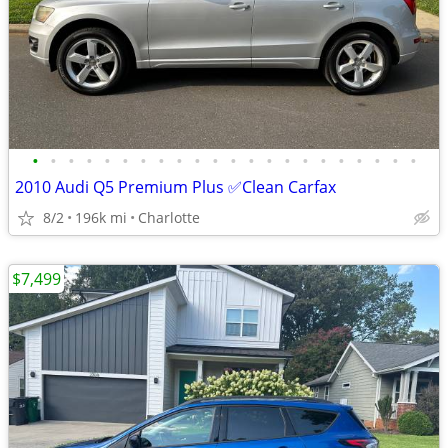
•
•
•
•
•
•
•
•
•
•
•
•
•
•
•
•
•
•
•
•
•
•
2010 Audi Q5 Premium Plus ✅Clean Carfax
8/2
196k mi
Charlotte
$7,499