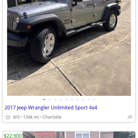
•
•
•
•
•
•
•
•
•
•
2017 Jeep Wrangler Unlimited Sport 4x4
8/5
134k mi
Charlotte
$22,900