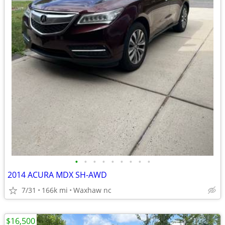
•
•
•
•
•
•
•
•
•
2014 ACURA MDX SH-AWD
7/31
166k mi
Waxhaw nc
$16,500