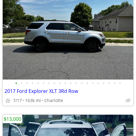
•
•
•
•
•
•
•
•
•
•
•
•
•
•
•
•
•
•
•
•
2017 Ford Explorer XLT 3Rd Row
7/17
163k mi
Charlotte
$13,000