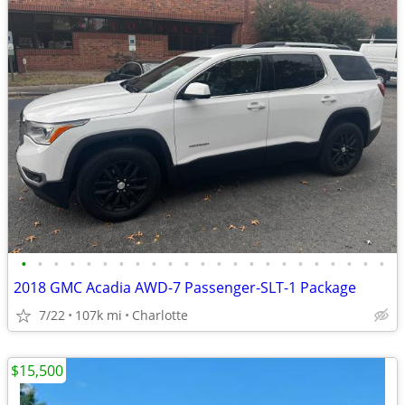
•
•
•
•
•
•
•
•
•
•
•
•
•
•
•
•
•
•
•
•
•
•
•
2018 GMC Acadia AWD-7 Passenger-SLT-1 Package
7/22
107k mi
Charlotte
$15,500