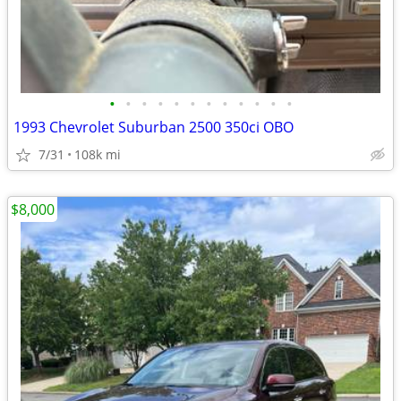
•
•
•
•
•
•
•
•
•
•
•
•
1993 Chevrolet Suburban 2500 350ci OBO
7/31
108k mi
$8,000