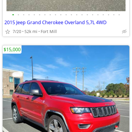
•
•
•
•
•
•
•
•
•
•
•
•
•
•
•
•
•
•
•
•
•
2015 Jeep Grand Cherokee Overland 5,7L 4WD
7/20
52k mi
Fort Mill
$15,000