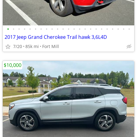
•
•
•
•
•
•
•
•
•
•
•
•
•
•
•
•
•
•
•
•
•
•
•
2017 Jeep Grand Cherokee Trail hawk 3,6L4D
7/20
85k mi
Fort Mill
$10,000