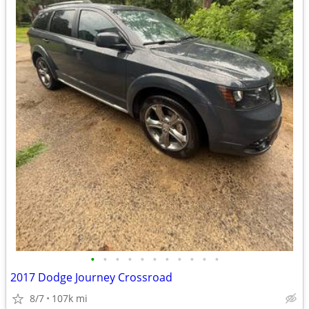
•
•
•
•
•
•
•
•
•
•
•
2017 Dodge Journey Crossroad
8/7
107k mi