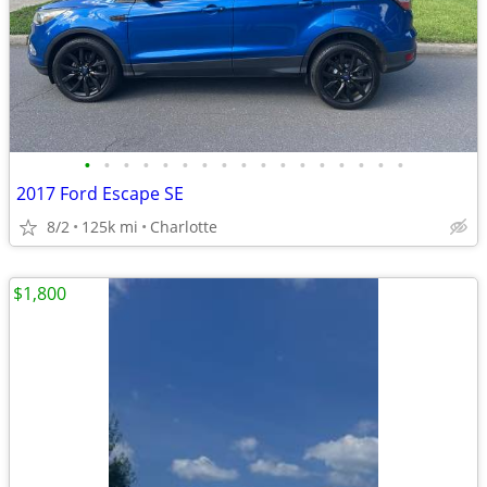
•
•
•
•
•
•
•
•
•
•
•
•
•
•
•
•
•
2017 Ford Escape SE
8/2
125k mi
Charlotte
$1,800