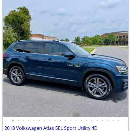
•
•
•
•
•
•
•
•
•
•
•
•
•
•
•
•
•
•
•
•
•
2018 Volkswagen Atlas SEL Sport Utility 4D