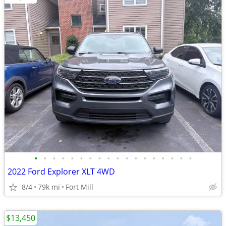
•
•
•
•
•
•
•
•
•
•
•
•
•
•
•
•
•
•
2022 Ford Explorer XLT 4WD
8/4
79k mi
Fort Mill
$13,450