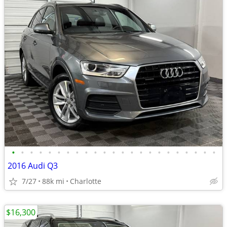
•
•
•
•
•
•
•
•
•
•
•
•
•
•
•
•
•
•
•
•
•
•
•
2016 Audi Q3
7/27
88k mi
Charlotte
$16,300