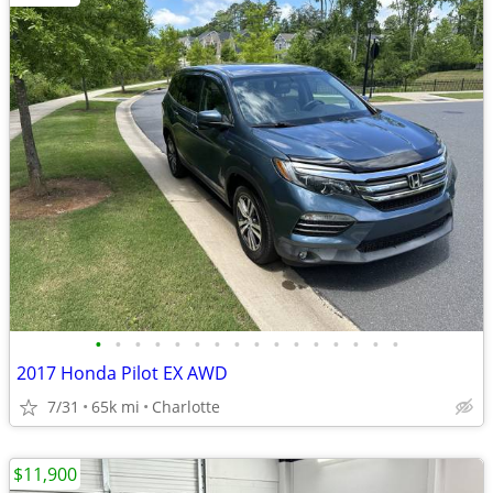
•
•
•
•
•
•
•
•
•
•
•
•
•
•
•
•
2017 Honda Pilot EX AWD
7/31
65k mi
Charlotte
$11,900