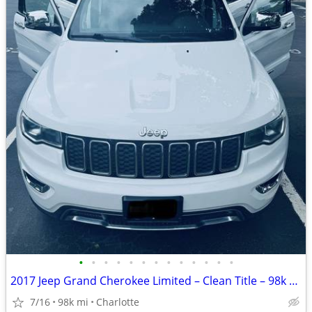
•
•
•
•
•
•
•
•
•
•
•
•
•
2017 Jeep Grand Cherokee Limited – Clean Title – 98k Miles
7/16
98k mi
Charlotte