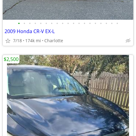
•
•
•
•
•
•
•
•
•
•
•
•
•
•
•
•
•
•
•
2009 Honda CR-V EX-L
7/18
174k mi
Charlotte
$2,500