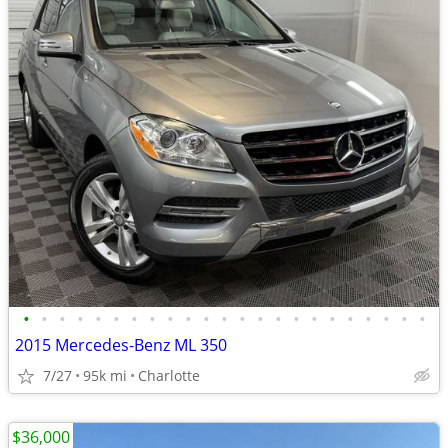
•
•
•
•
•
•
•
•
•
•
•
•
•
•
•
•
•
•
•
•
•
•
•
2015 Mercedes-Benz ML 350
7/27
95k mi
Charlotte
$36,000