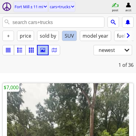
Fort Mill ± 11 mi
cars+trucks
post
acct
+
price
sold by
SUV
model year
fuel
newest
1
of 36
$7,000