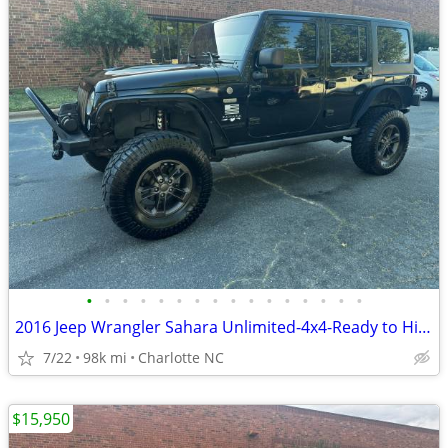
•
•
•
•
•
•
•
•
•
•
•
•
•
•
•
•
2016 Jeep Wrangler Sahara Unlimited-4x4-Ready to Hit the Trails !!
7/22
98k mi
Charlotte NC
$15,950