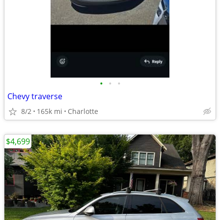
•
•
•
Chevy traverse
8/2
165k mi
Charlotte
$4,699