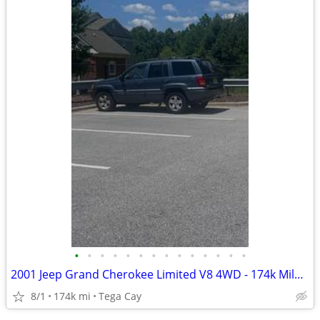
•
•
•
•
•
•
•
•
•
•
•
•
•
•
2001 Jeep Grand Cherokee Limited V8 4WD - 174k Miles - Clean Body, New
8/1
174k mi
Tega Cay