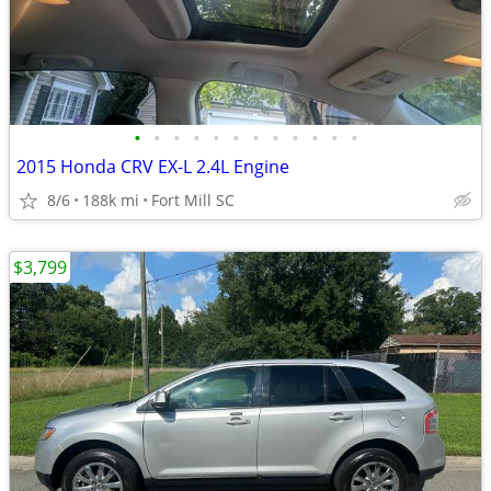
•
•
•
•
•
•
•
•
•
•
•
•
2015 Honda CRV EX-L 2.4L Engine
8/6
188k mi
Fort Mill SC
$3,799