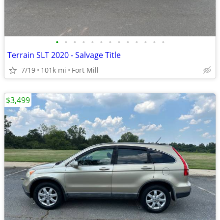
•
•
•
•
•
•
•
•
•
•
•
•
•
Terrain SLT 2020 - Salvage Title
7/19
101k mi
Fort Mill
$3,499