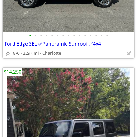
•
•
•
•
•
•
•
•
•
•
•
•
•
•
•
Ford Edge SEL ✅Panoramic Sunroof ✅4x4
8/6
229k mi
Charlotte
$14,250