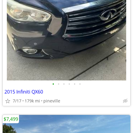
•
•
•
•
•
•
2015 Infiniti QX60
7/17
179k mi
pineville
$7,499