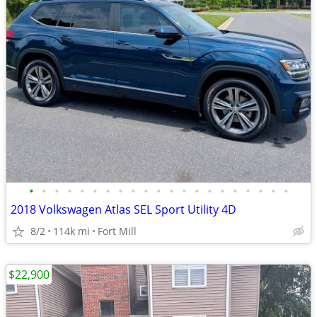
•
•
•
•
•
•
•
•
•
•
•
•
•
•
•
•
•
•
•
•
•
2018 Volkswagen Atlas SEL Sport Utility 4D
8/2
114k mi
Fort Mill
$22,900