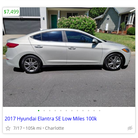
$7,499
•
•
•
•
•
•
•
•
•
•
•
•
2017 Hyundai Elantra SE Low Miles 100k
7/17
105k mi
Charlotte