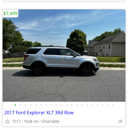
$7,499
•
•
•
•
•
•
•
•
•
•
•
•
•
•
•
•
•
•
•
•
2017 Ford Explorer XLT 3Rd Row
7/17
163k mi
Charlotte