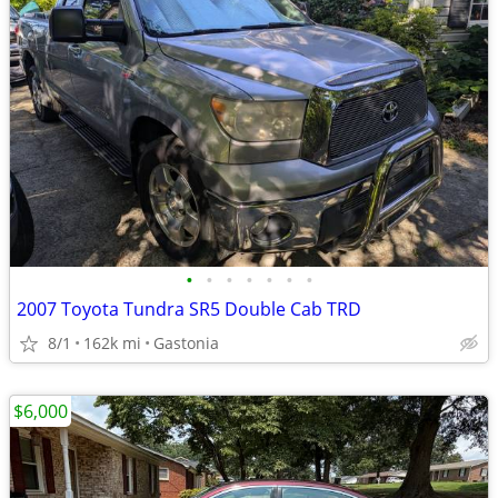
•
•
•
•
•
•
•
2007 Toyota Tundra SR5 Double Cab TRD
8/1
162k mi
Gastonia
$6,000