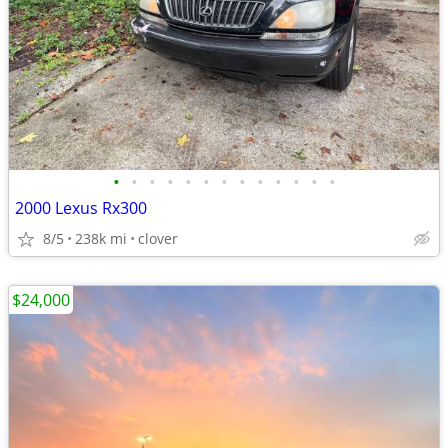
•
•
•
•
•
•
•
•
•
•
•
•
•
2000 Lexus Rx300
8/5
238k mi
clover
$24,000