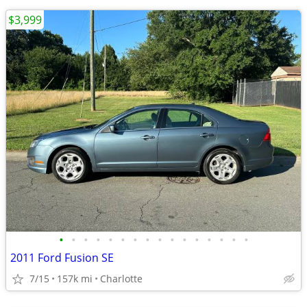
$3,999
•
•
•
•
•
•
•
•
•
•
•
•
•
•
•
•
2011 Ford Fusion SE
7/15
157k mi
Charlotte