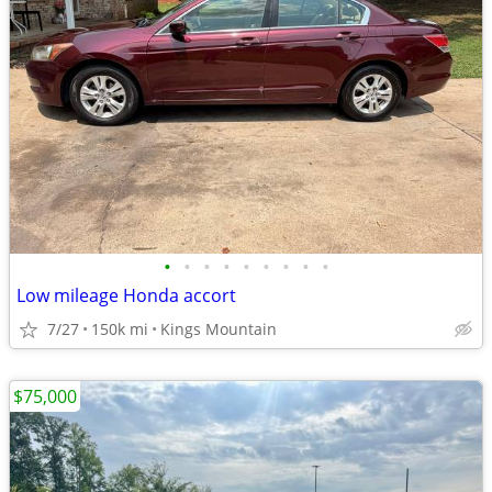
•
•
•
•
•
•
•
•
•
Low mileage Honda accort
7/27
150k mi
Kings Mountain
$75,000