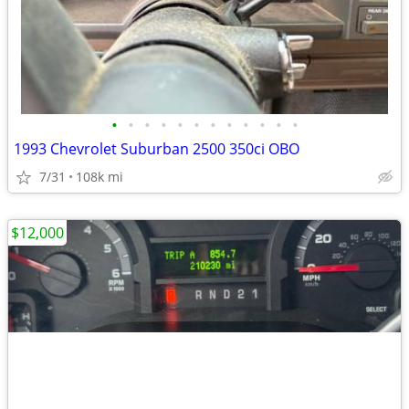
•
•
•
•
•
•
•
•
•
•
•
•
1993 Chevrolet Suburban 2500 350ci OBO
7/31
108k mi
$12,000