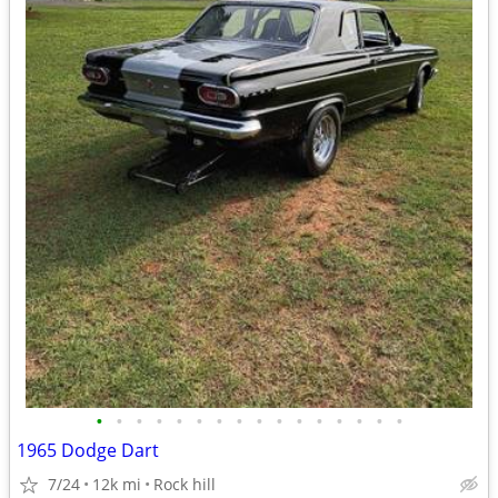
•
•
•
•
•
•
•
•
•
•
•
•
•
•
•
•
1965 Dodge Dart
7/24
12k mi
Rock hill