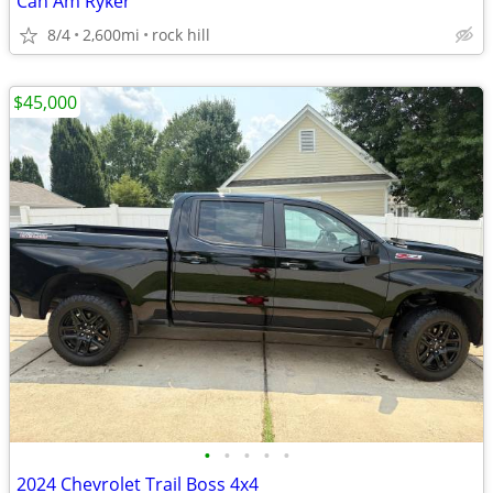
Can Am Ryker
8/4
2,600mi
rock hill
$45,000
•
•
•
•
•
2024 Chevrolet Trail Boss 4x4