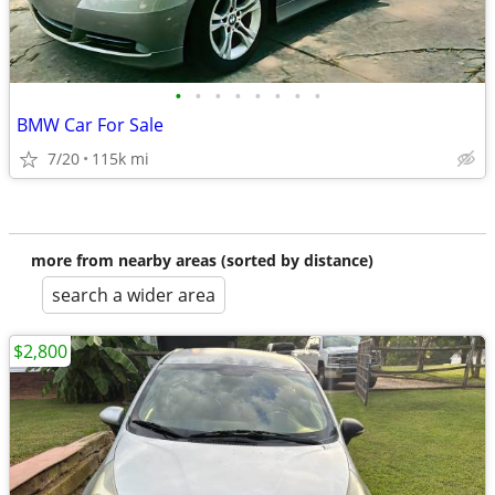
•
•
•
•
•
•
•
•
BMW Car For Sale
7/20
115k mi
more from nearby areas (sorted by distance)
search a wider area
$2,800