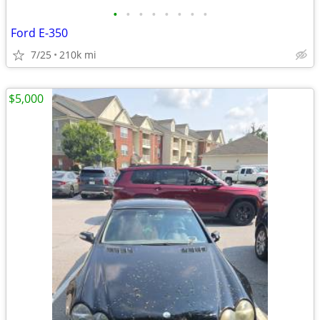
•
•
•
•
•
•
•
•
Ford E-350
7/25
210k mi
$5,000