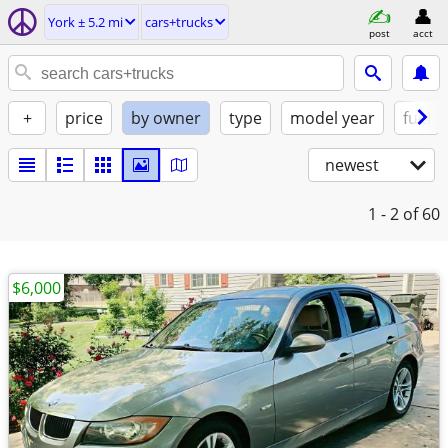
York ± 5.2 mi
cars+trucks
post
acct
+
price
by owner
type
model year
fuel
newest
1 - 2
of 60
$6,000