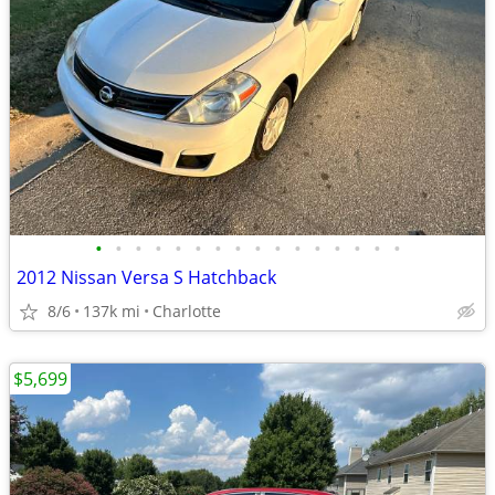
•
•
•
•
•
•
•
•
•
•
•
•
•
•
•
•
2012 Nissan Versa S Hatchback
8/6
137k mi
Charlotte
$5,699