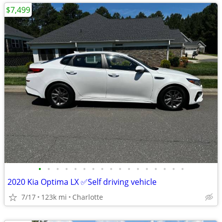
$7,499
•
•
•
•
•
•
•
•
•
•
•
•
•
•
•
•
•
2020 Kia Optima LX ✅Self driving vehicle
7/17
123k mi
Charlotte