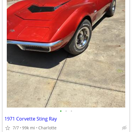
•
•
•
1971 Corvette Sting Ray
7/7
99k mi
Charlotte