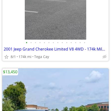
•
•
•
•
•
•
•
•
•
•
•
•
•
•
2001 Jeep Grand Cherokee Limited V8 4WD - 174k Miles - Clean Body, New
8/1
174k mi
Tega Cay
$13,450