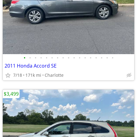
•
•
•
•
•
•
•
•
•
•
•
•
•
•
•
•
•
2011 Honda Accord SE
7/18
171k mi
Charlotte
$3,499