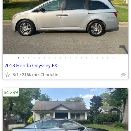
•
•
•
•
•
•
•
•
•
•
•
•
•
•
•
•
•
•
•
2013 Honda Odyssey EX
8/1
216k mi
Charlotte
$4,299