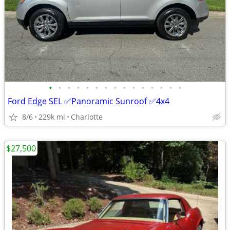
•
•
•
•
•
•
•
•
•
•
•
•
•
•
•
Ford Edge SEL ✅Panoramic Sunroof ✅4x4
8/6
229k mi
Charlotte
$27,500