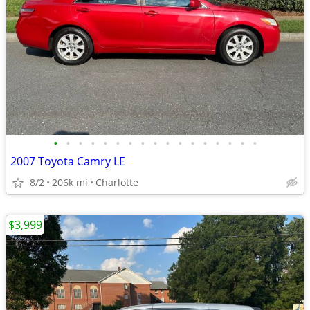
•
•
•
•
•
•
•
•
•
•
•
•
•
•
•
•
•
2007 Toyota Camry LE
8/2
206k mi
Charlotte
$3,999