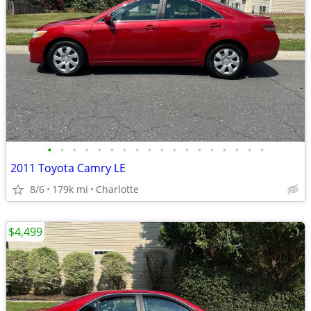
•
•
•
•
•
•
•
•
•
•
•
•
•
•
•
•
•
•
2011 Toyota Camry LE
8/6
179k mi
Charlotte
$4,499