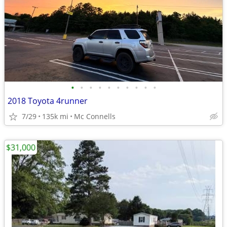
•
•
•
•
•
•
•
•
•
•
2018 Toyota 4runner
7/29
135k mi
Mc Connells
$31,000