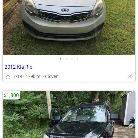
•
•
•
•
2012 Kia Rio
7/19
179k mi
Clover
$1,800