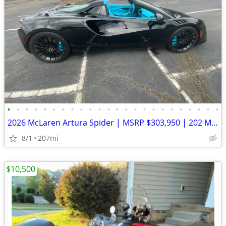
•
•
•
•
•
•
•
•
•
•
•
•
•
•
•
•
•
•
•
•
•
•
•
•
2026 McLaren Artura Spider | MSRP $303,950 | 202 Miles | MSO Bespoke B
8/1
207mi
$10,500