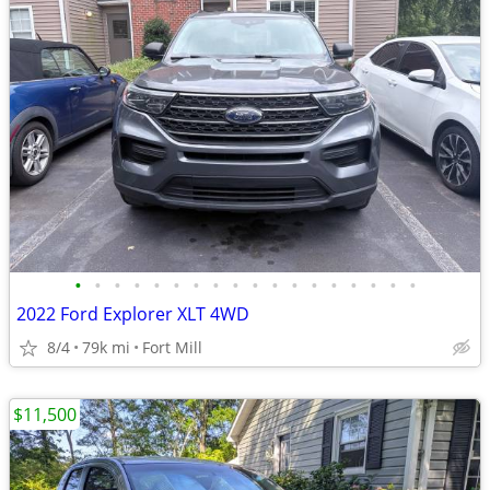
•
•
•
•
•
•
•
•
•
•
•
•
•
•
•
•
•
•
2022 Ford Explorer XLT 4WD
8/4
79k mi
Fort Mill
$11,500