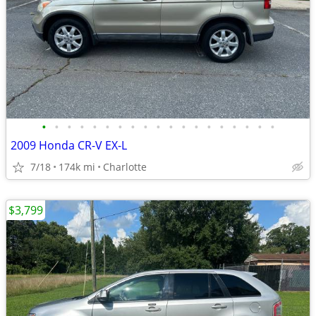
•
•
•
•
•
•
•
•
•
•
•
•
•
•
•
•
•
•
•
2009 Honda CR-V EX-L
7/18
174k mi
Charlotte
$3,799