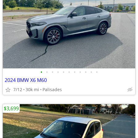
•
•
•
•
•
•
•
•
•
•
•
2024 BMW X6 M60
7/12
30k mi
Palisades
$3,699