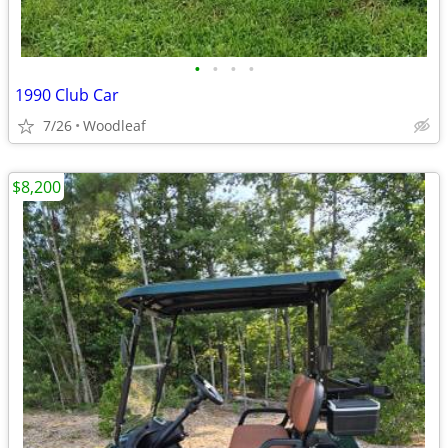
•
•
•
•
1990 Club Car
7/26
Woodleaf
$8,200