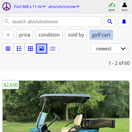
Fort Mill ± 11 mi
atvs/utvs/snow
post
acct
+
price
condition
sold by
golf cart
newest
1 - 2
of 60
$2,600