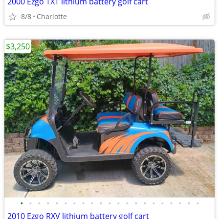
2000 Ezgo TXT lithium battery golf cart
8/8
Charlotte
$3,250
•
•
•
•
•
•
•
•
•
•
•
•
•
•
•
•
•
•
•
•
•
2010 Ezgo RXV lithium battery golf cart