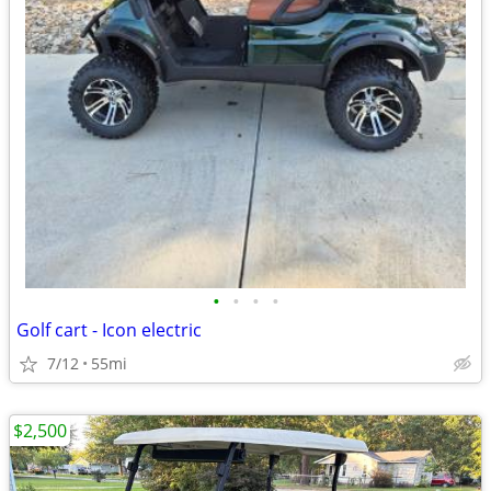
•
•
•
•
Golf cart - Icon electric
7/12
55mi
$2,500