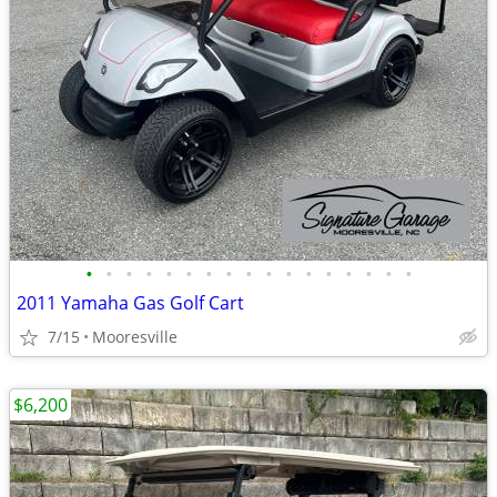
•
•
•
•
•
•
•
•
•
•
•
•
•
•
•
•
•
2011 Yamaha Gas Golf Cart
7/15
Mooresville
$6,200