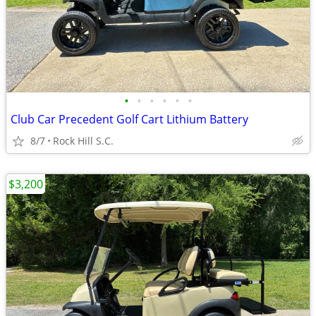
•
•
•
•
•
•
Club Car Precedent Golf Cart Lithium Battery
8/7
Rock Hill S.C.
$3,200