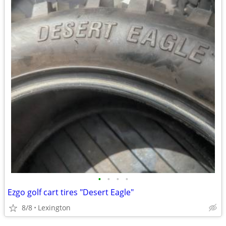
•
•
•
•
Ezgo golf cart tires "Desert Eagle"
8/8
Lexington