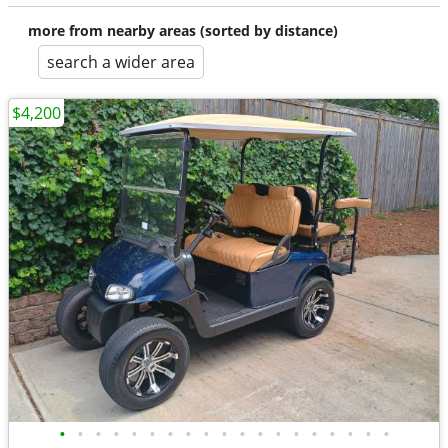
more from nearby areas (sorted by distance)
search a wider area
$4,200
•
•
•
•
•
•
•
•
•
•
•
•
•
•
•
•
•
•
•