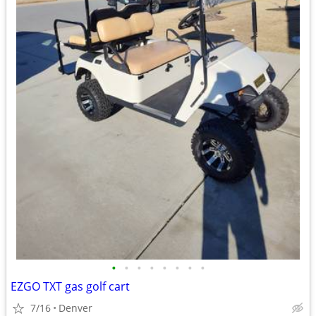
•
•
•
•
•
•
•
•
EZGO TXT gas golf cart
7/16
Denver