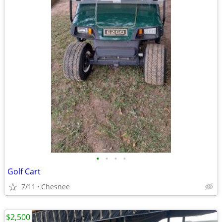
•
•
•
•
Golf Cart
7/11
Chesnee
$2,500