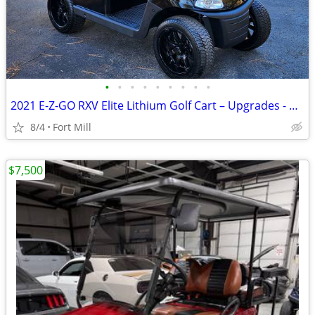
•
•
•
•
•
•
•
•
•
2021 E-Z-GO RXV Elite Lithium Golf Cart – Upgrades - Black
8/4
Fort Mill
$7,500