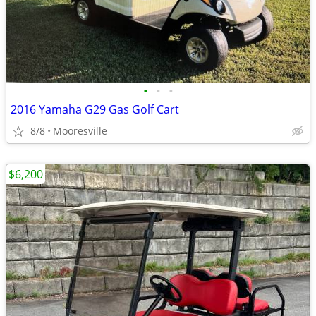
•
•
•
2016 Yamaha G29 Gas Golf Cart
8/8
Mooresville
$6,200