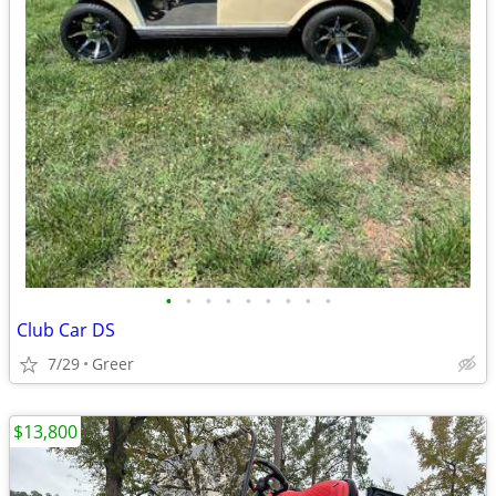
•
•
•
•
•
•
•
•
•
Club Car DS
7/29
Greer
$13,800