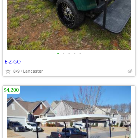
•
•
•
•
•
E-Z-GO
8/9
Lancaster
$4,200