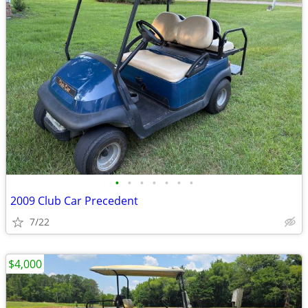
•
•
•
•
•
•
•
2009 Club Car Precedent
7/22
$4,000