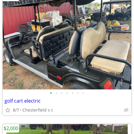
•
•
•
•
•
•
•
golf cart electric
8/7
Chesterfield s c
$2,000