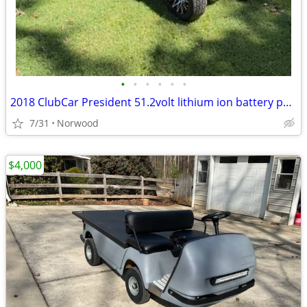
•
•
•
•
•
•
2018 ClubCar President 51.2volt lithium ion battery pack.
7/31
Norwood
$4,000