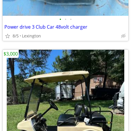
•
•
•
Power drive 3 Club Car 48volt charger
8/5
Lexington
$3,000