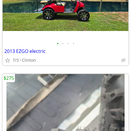
•
•
•
•
2013 EZGO electric
7/3
Clinton
$275