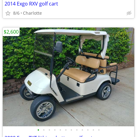
2014 Exgo RXV golf cart
8/6
Charlotte
$2,600
•
•
•
•
•
•
•
•
•
•
•
•