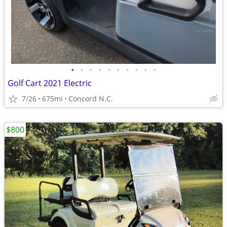
•
•
•
•
•
•
•
•
•
•
Golf Cart 2021 Electric
7/26
675mi
Concord N.C.
$800