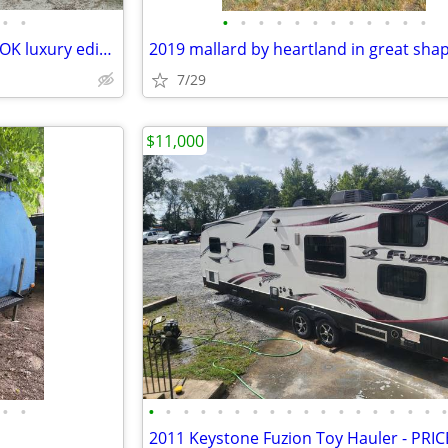
•
•
•
•
•
•
•
•
•
•
•
•
•
•
2017 Forest River Sierra 384QBOK luxury edition
2019 mallard by heartland in great sha
7/29
$11,000
•
•
•
•
•
•
•
•
•
•
•
•
•
•
•
•
•
•
•