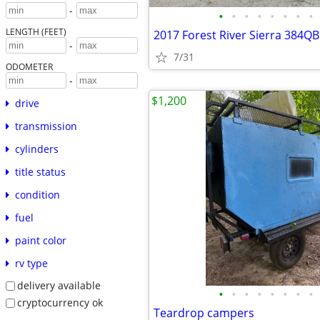
-
•
•
•
•
•
•
•
•
LENGTH (FEET)
-
7/31
ODOMETER
-
$1,200
drive
transmission
cylinders
title status
condition
fuel
paint color
rv type
delivery available
•
•
•
•
•
•
•
•
cryptocurrency ok
Teardrop campers