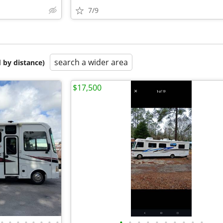
7/9
search a wider area
 by distance)
$17,500
•
•
•
•
•
•
•
•
•
•
•
•
•
•
•
•
•
•