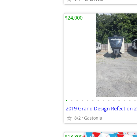
$24,000
•
•
•
•
•
•
•
•
•
•
•
•
•
•
2019 Grand Design Refection 
8/2
Gastonia
$18,800