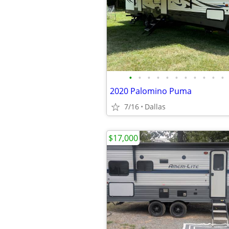
•
•
•
•
•
•
•
•
•
•
•
2020 Palomino Puma
7/16
Dallas
$17,000