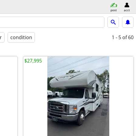
post
acct
r
condition
1 - 5
of 60
$27,995