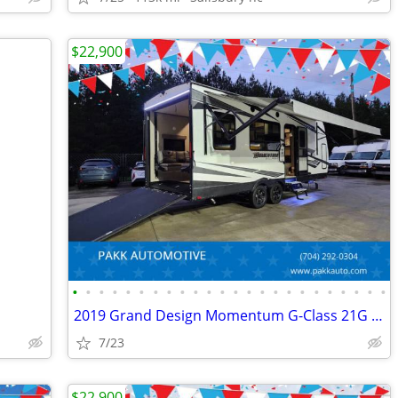
$22,900
•
•
•
•
•
•
•
•
•
•
•
•
•
•
•
•
•
•
•
•
•
•
•
•
2019 Grand Design Momentum G-Class 21G Toy Hauler Camper FUEL STATION
7/23
$22,900