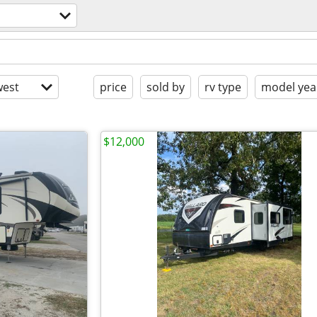
est
price
sold by
rv type
model yea
$12,000