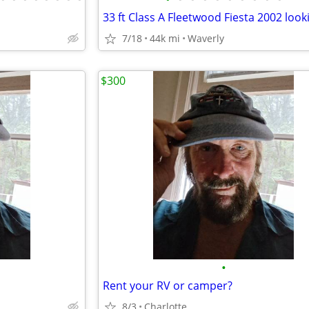
7/18
44k mi
Waverly
$300
•
Rent your RV or camper?
8/3
Charlotte