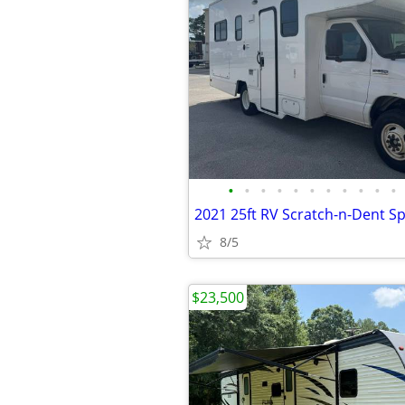
•
•
•
•
•
•
•
•
•
•
•
2021 25ft RV Scratch-n-Dent Sp
8/5
$23,500