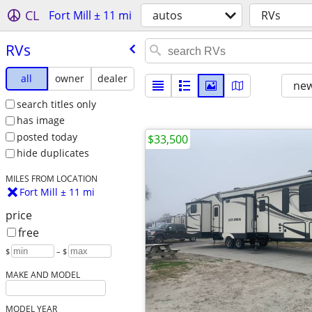
CL
Fort Mill ± 11 mi
autos
RVs
RVs
all
owner
dealer
new
search titles only
has image
posted today
$33,500
hide duplicates
MILES FROM LOCATION
Fort Mill ± 11 mi
price
free
$
– $
MAKE AND MODEL
MODEL YEAR