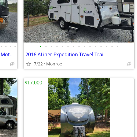
•
•
•
•
•
•
•
•
•
•
•
•
•
•
•
•
•
•
•
2008 Fleetwood Pace Arrow 38p Class A Motorhome
2016 ALiner Expedition Travel Trail
7/22
Monroe
$17,000