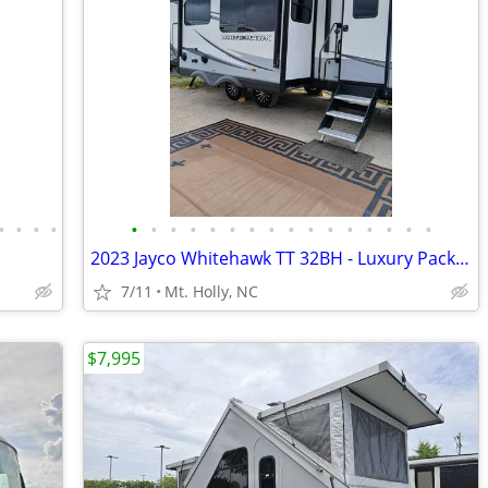
•
•
•
•
•
•
•
•
•
•
•
•
•
•
•
•
•
•
•
•
2023 Jayco Whitehawk TT 32BH - Luxury Package
7/11
Mt. Holly, NC
$7,995