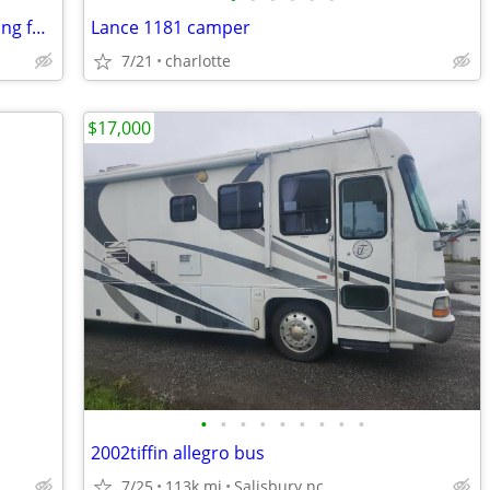
33 ft Class A Fleetwood Fiesta 2002 looking for a new family
Lance 1181 camper
7/21
charlotte
$17,000
•
•
•
•
•
•
•
•
•
2002tiffin allegro bus
7/25
113k mi
Salisbury nc