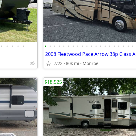
•
•
•
•
•
•
•
•
•
•
•
•
•
•
•
•
•
•
•
•
•
•
•
•
•
7/22
80k mi
Monroe
$18,525