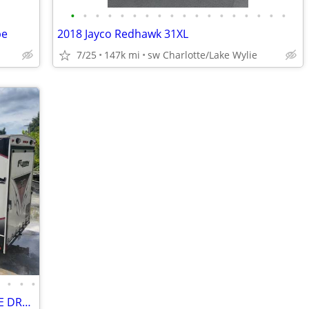
•
•
•
•
•
•
•
•
•
•
•
•
•
•
•
•
•
•
pe
2018 Jayco Redhawk 31XL
7/25
147k mi
sw Charlotte/Lake Wylie
•
•
•
•
2011 Keystone Fuzion Toy Hauler - PRICE DROP