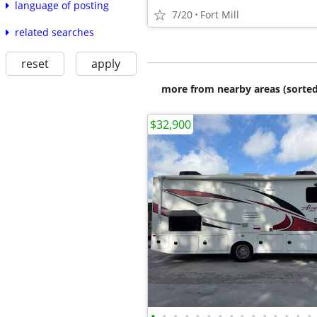
language of posting
7/20
Fort Mill
related searches
reset
apply
more from nearby areas (sorted
$32,900
•
•
•
•
•
•
•
•
•
•
•
•
•
•
•