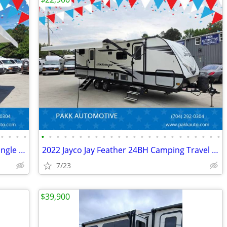
•
•
•
•
•
•
•
•
•
•
•
•
•
•
•
•
•
•
•
•
•
•
•
•
•
•
•
•
2022 Starcraft 18RBS Super Lite MAXX Single Axle Travel Trailer Camper
2022 Jayco Jay Feather 24BH Camping Travel Trailer Camper CLEAN
7/23
$39,900