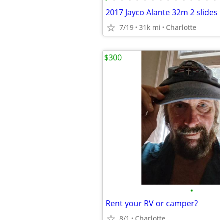
2017 Jayco Alante 32m 2 slides
7/19
31k mi
Charlotte
$300
•
Rent your RV or camper?
8/1
Charlotte