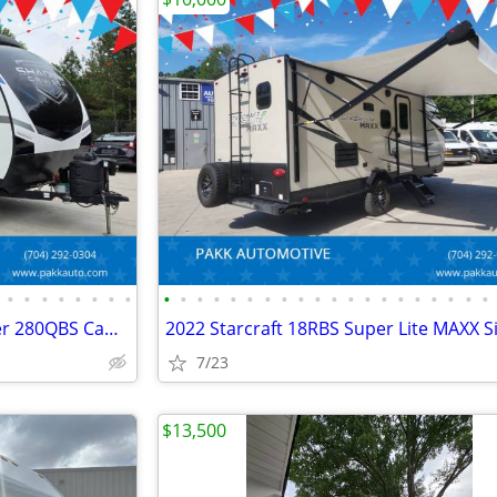
•
•
•
•
•
•
•
•
•
•
•
•
•
•
•
•
•
•
•
•
•
•
•
•
•
•
•
•
2023 Cruiser RV Shadow Cruiser 280QBS Camper Camping Travel Trailer
7/23
$13,500