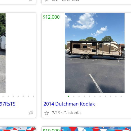
$12,000
•
•
•
•
•
•
•
•
•
•
•
•
•
•
•
•
•
•
297RsTS
2014 Dutchman Kodiak
7/19
Gastonia
$10,000