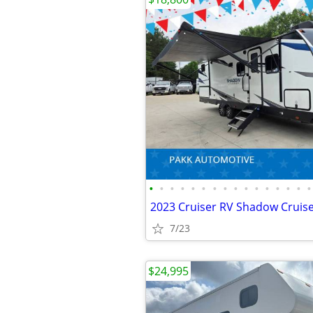
•
•
•
•
•
•
•
•
•
•
•
•
•
•
•
•
7/23
$24,995