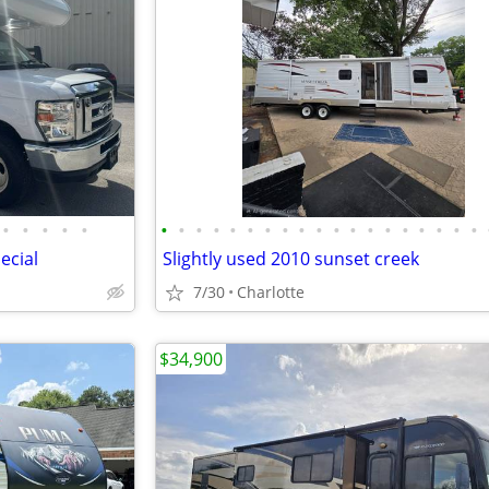
•
•
•
•
•
•
•
•
•
•
•
•
•
•
•
•
•
•
•
•
•
•
•
•
ecial
Slightly used 2010 sunset creek
7/30
Charlotte
$34,900