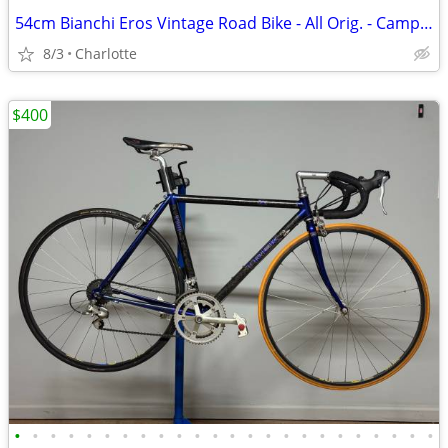
54cm Bianchi Eros Vintage Road Bike - All Orig. - Campagnolo - Italy
8/3
Charlotte
$400
•
•
•
•
•
•
•
•
•
•
•
•
•
•
•
•
•
•
•
•
•
•
•
•