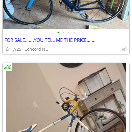
•
•
•
•
FOR SALE…….YOU TELL ME THE PRICE……..
7/25
Concord NC
$80