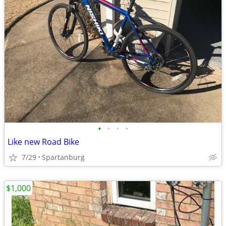
•
•
•
•
Like new Road Bike
7/29
Spartanburg
$1,000