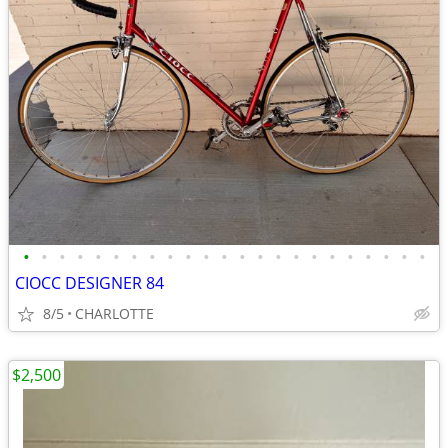
•
•
•
•
•
•
•
•
•
•
•
•
•
•
•
•
•
•
•
•
•
•
•
CIOCC DESIGNER 84
8/5
CHARLOTTE
$2,500