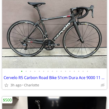
•
•
•
•
•
•
•
•
•
•
•
•
•
•
•
•
Cervelo R5 Carbon Road Bike 51cm Dura Ace 9000 11 Speed
3h ago
Charlotte
$500