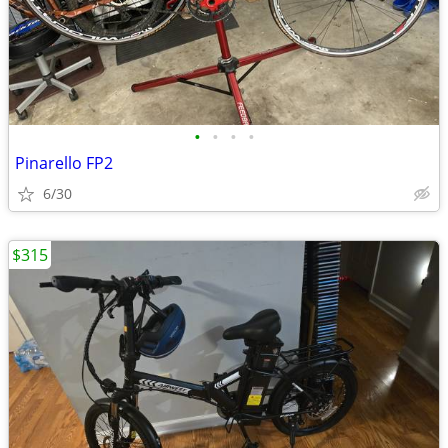
•
•
•
•
Pinarello FP2
6/30
$315