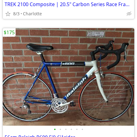
TREK 2100 Composite | 20.5" Carbon Series Race Frame | Shimano105 |
8/3
Charlotte
$175
•
•
•
•
•
•