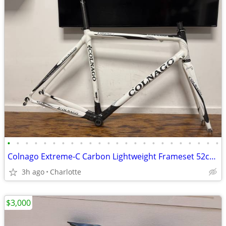
•
•
•
•
•
•
•
•
•
•
•
•
•
•
•
•
•
•
•
•
•
•
•
•
Colnago Extreme-C Carbon Lightweight Frameset 52cm Sloping Tube
3h ago
Charlotte
$3,000