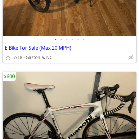
•
•
•
•
•
•
E Bike For Sale (Max 20 MPH)
7/18
Gastonia, NC
$600