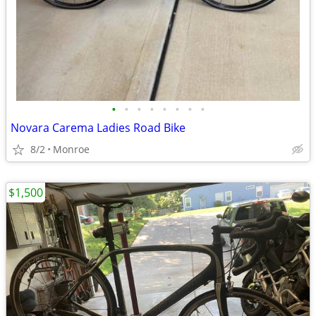
•
•
•
•
•
•
•
•
Novara Carema Ladies Road Bike
8/2
Monroe
$1,500