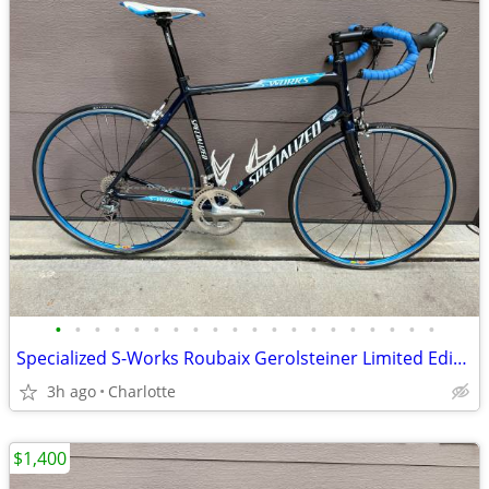
•
•
•
•
•
•
•
•
•
•
•
•
•
•
•
•
•
•
•
•
Specialized S-Works Roubaix Gerolsteiner Limited Edition 58cm Dura Ace
3h ago
Charlotte
$1,400