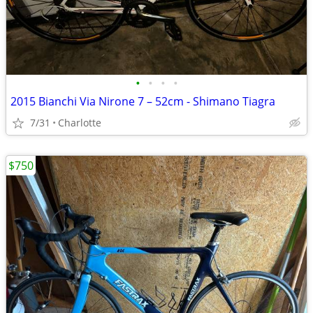
•
•
•
•
2015 Bianchi Via Nirone 7 – 52cm - Shimano Tiagra
7/31
Charlotte
$750