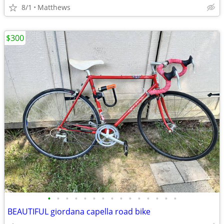
8/1
Matthews
$300
•
•
•
•
•
•
•
•
•
•
•
•
•
•
•
BEAUTIFUL giordana capella road bike