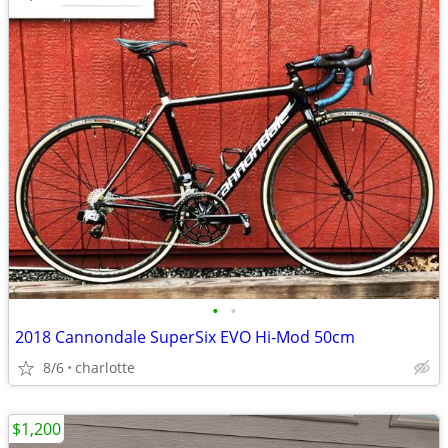
•
•
2018 Cannondale SuperSix EVO Hi-Mod 50cm
8/6
charlotte
$1,200