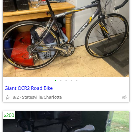
•
•
•
•
•
Giant OCR2 Road Bike
8/2
Statesville/Charlotte
$200