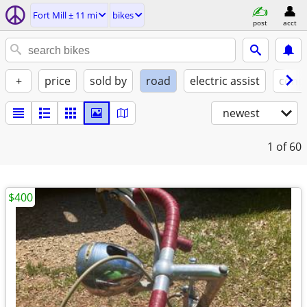
Fort Mill ± 11 mi
bikes
post
acct
+
price
sold by
road
electric assist
condi
newest
1
of 60
$400