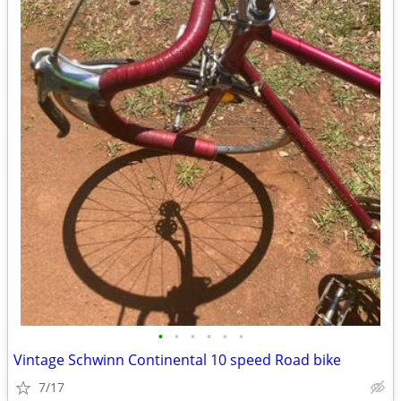
•
•
•
•
•
•
Vintage Schwinn Continental 10 speed Road bike
7/17