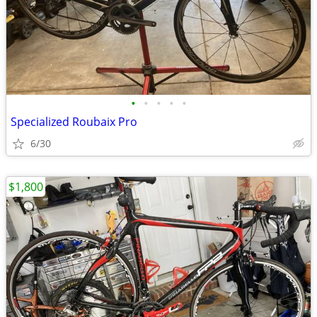
•
•
•
•
•
Specialized Roubaix Pro
6/30
$1,800