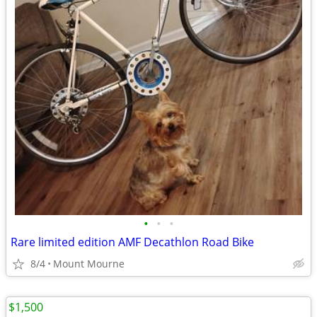
•
•
•
Rare limited edition AMF Decathlon Road Bike
8/4
Mount Mourne
$1,500