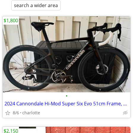
search a wider area
$1,800
•
2024 Cannondale Hi-Mod Super Six Evo 51cm Frame, Fork
8/6
charlotte
$2,150