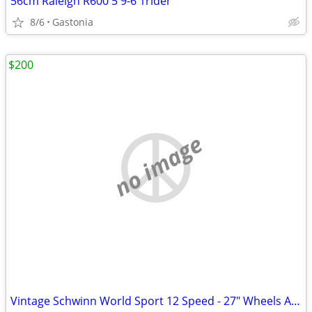
56cm Raleigh R600 5'9-6'1rider
8/6
Gastonia
$200
no image
Vintage Schwinn World Sport 12 Speed - 27" Wheels All original!!