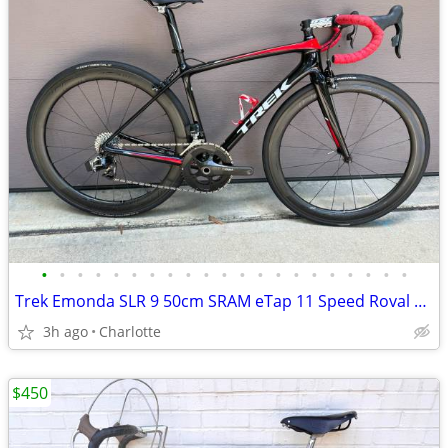
•
•
•
•
•
•
•
•
•
•
•
•
•
•
•
•
•
•
•
•
•
Trek Emonda SLR 9 50cm SRAM eTap 11 Speed Roval CLX50 13 LBS
3h ago
Charlotte
$450